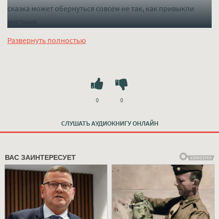
сказка может обернуться совсем не так, как привыкли
местные.
Слушать mp3 (мп3) аудиокнигу "На все случаи жизни -
Развернуть полностью
Ларри Вертон" в хорошем качестве полностью бесплатно
без регистрации на лучшем сайте
mp3-knigi-audio.com
0
0
СЛУШАТЬ АУДИОКНИГУ ОНЛАЙН