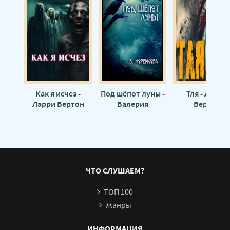
Как я исчез -
Под шёпот луны -
Тля - Ларри
Ларри Вертон
Валерия
Вертон
Моренкова
ЧТО СЛУШАЕМ?
ТОП 100
Жанры
ИНФОРМАЦИЯ