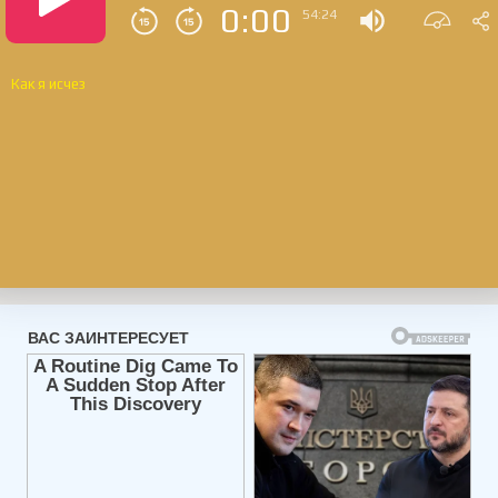
0:00
54:24
Как я исчез