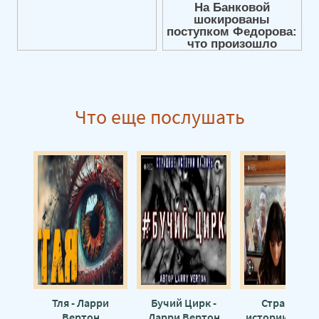
Что еще послушать
Тля - Ларри
Бучий Цирк -
Страшные
Вертон
Ларри Вертон
истории - Лар