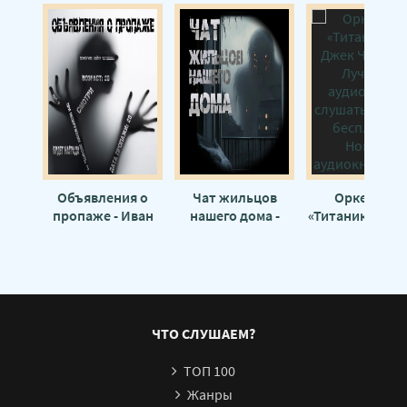
Объявления о
Чат жильцов
Оркестр с
пропаже - Иван
нашего дома -
«Титаника» - Д
Чулкин
Иван Чулкин
Чалкер
ЧТО СЛУШАЕМ?
ТОП 100
Жанры