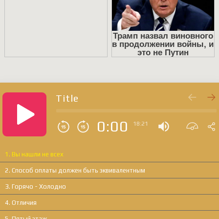
Title
0:00
18:21
1. Вы нашли не всех
2. Способ оплаты должен быть эквивалентным
3. Горячо - Холодно
4. Отличия
5. Пятый этаж