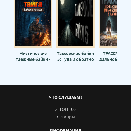
Мистические
Таксёрские байки
ТРАССА: байк
таёжные байки -
5: Туда и обратно
дальнобойщик
Валентин
- Николай
- Виктор Глеб
Шешиков
Романов
ЧТО СЛУШАЕМ?
ТОП 100
Жанры
ИНФОРМАЦИЯ