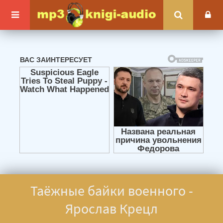
Таёжные байки военного -
Ярослав Крецл