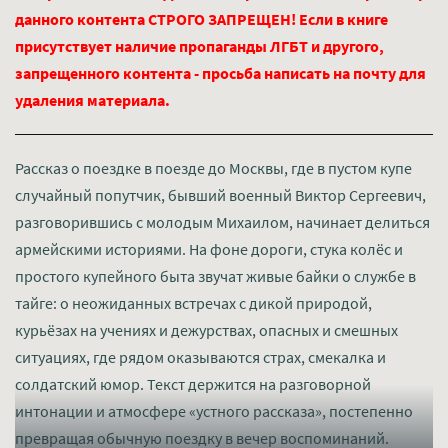
данного контента СТРОГО ЗАПРЕЩЕН! Если в книге
присутствует наличие пропаганды ЛГБТ и другого,
запрещенного контента - просьба написать на почту для
удаления материала.
Рассказ о поездке в поезде до Москвы, где в пустом купе
случайный попутчик, бывший военный Виктор Сергеевич,
разговорившись с молодым Михаилом, начинает делиться
армейскими историями. На фоне дороги, стука колёс и
простого купейного быта звучат живые байки о службе в
тайге: о неожиданных встречах с дикой природой,
курьёзах на учениях и дежурствах, опасных и смешных
ситуациях, где рядом оказываются страх, смекалка и
солдатский юмор. Текст держится на разговорной
интонации и атмосфере «устного рассказа», постепенно
превращая обычную поездку в вечер воспоминаний.