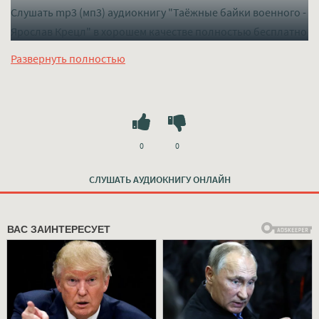
Слушать mp3 (мп3) аудиокнигу "Таёжные байки военного -
Ярослав Крецл" в хорошем качестве полностью бесплатно
без регистрации на лучшем сайте
mp3-knigi-audio.com
Развернуть полностью
0
0
СЛУШАТЬ АУДИОКНИГУ ОНЛАЙН