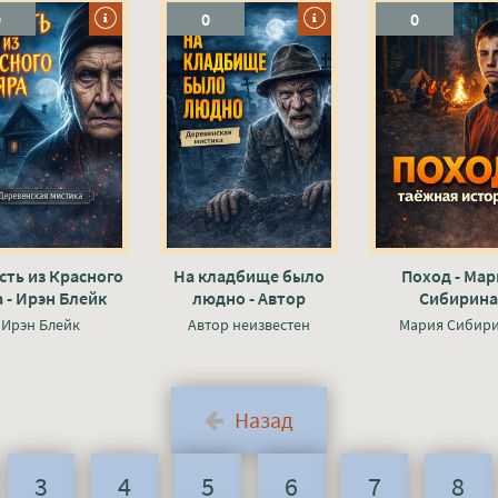
0
0
0
сть из Красного
На кладбище было
Поход - Мар
 - Ирэн Блейк
людно - Автор
Сибирина
неизвестен
Ирэн Блейк
Автор неизвестен
Мария Сибир
Назад
3
4
5
6
7
8