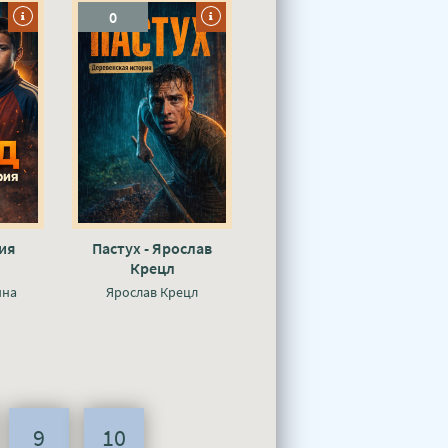
0
ия
Пастух - Ярослав
Крецл
ина
Ярослав Крецл
9
10