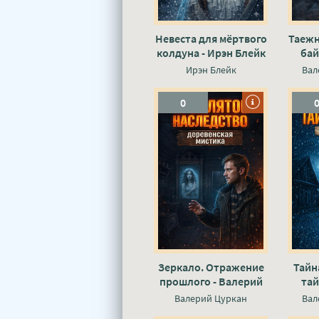
Невеста для мёртвого
Таежн
колдуна - Ирэн Блейк
бай
Ирэн Блейк
Вал
0
Зеркало. Отражение
Тайн
прошлого - Валерий
тай
Цуркан
Валерий Цуркан
Вал