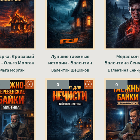
арка. Кровавый
Лучшие таёжные
Медальон 
 - Ольга Морган
истории - Валентин
Валентина Сен
Шешиков
Ольга Морган
Валентин Шешиков
Валентина Сенч
0
0
0