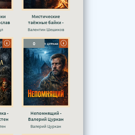
йки
Мистические
ослав
таёжные байки -
Валентин Шешиков
цл
Валентин Шешиков
0
ка -
Непомнящий -
стен
Валерий Цуркан
тен
Валерий Цуркан