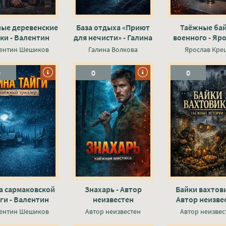
ые деревенские
База отдыха «Приют
Таёжные ба
ки - Валентин
для нечисти» - Галина
военного - Яр
Шешиков
Волкова
Крецл
ентин Шешиков
Галина Волкова
Ярослав Кре
0
0
0
а сармаковской
Знахарь - Автор
Байки вахтови
ги - Валентин
неизвестен
Автор неизве
Шешиков
ентин Шешиков
Автор неизвестен
Автор неизвес