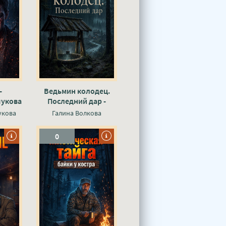
-
Ведьмин колодец.
чукова
Последний дар -
Галина Волкова
укова
Галина Волкова
0