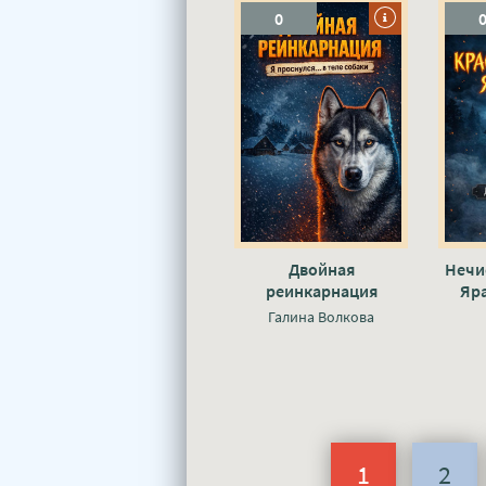
0
Двойная
Нечи
реинкарнация
Яра
Ерофея Завьялова -
Галина Волкова
Галина Волкова
1
2