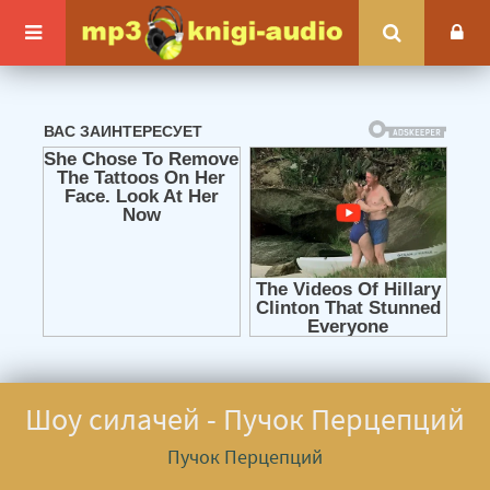
Шоу силачей - Пучок Перцепций
Пучок Перцепций