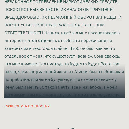
НЕЗАКОННОЕ ПОТРЕБЛЕНИЕ НАРКОТИЧЕСКИХ СРЕДСТВ,
ПСИХОТРОПНЫХ ВЕЩЕСТВ, ИХ АНАЛОГОВ ПРИЧИНЯЕТ
ВРЕД ЗДОРОВЬЮ, ИХ НЕЗАКОННЫЙ ОБОРОТ ЗАПРЕЩЕН И
ВЛЕЧЕТ УСТАНОВЛЕННУЮ ЗАКОНОДАТЕЛЬСТВОМ
ОТВЕТСТВЕННОСТЬНаписать всё это мне посоветовали в
интернете, чтоб отделить от себя эти переживания и
запереть их в текстовом файле. Чтоб он был как нечто
отдельное от меня, что существует «вовне». Сомневаюсь,
что мне поможет этот метод, но будь что будет.Всего год
назад, я жил нормальной жизнью. У меня была небольшая
подработка, планы на будущее, и что самое главное – у
меня были мечты. С такой мечты всё и началось, в моем
техникуме. Там мы с моим другом Сомом на день учителя
показали наше первое выступление, которое ведущая с
Развернуть полностью
параллельной группы долго объявляла, стоя под
ватманом с кривой надписью «Шоу Силачей». С Сомом мы с
детства любили гнуть разные торчащие из земли железки