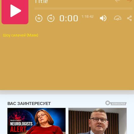
Title
0:00
1:18:42
Шоу силачей (Маяк)