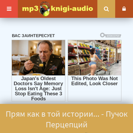
Прям как в той истории... - Пучок
Перцепций