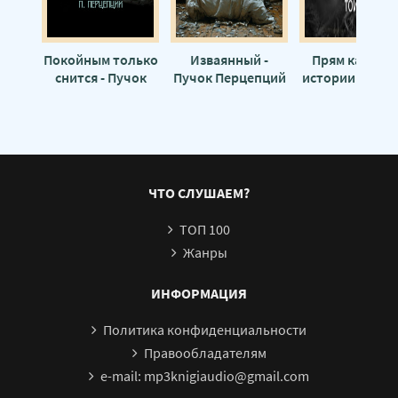
Покойным только
Изваянный -
Прям как в то
снится - Пучок
Пучок Перцепций
истории... - Пу
Перцепций
Перцепций
ЧТО СЛУШАЕМ?
ТОП 100
Жанры
ИНФОРМАЦИЯ
Политика конфиденциальности
Правообладателям
e-mail: mp3knigiaudio@gmail.com