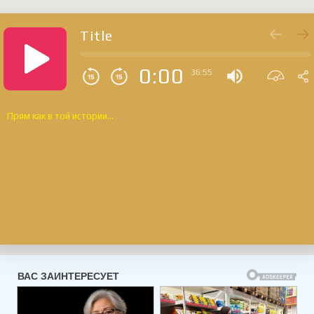
Title
0:00
36:55
Прям как в той истории...