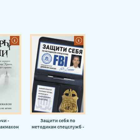
чи -
Защити себя по
акмахон
методикам спецслужб -
Джейсон Хансон