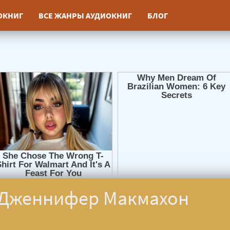
ИОКНИГ
ВСЕ ЖАНРЫ АУДИОКНИГ
БЛОГ
- Дженнифер Макмахон