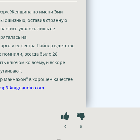
уэр». Женщина по имени Эми
ты с жизнью, оставив странную
Спастись удалось лишь ее
пряталась на
рго и ее сестра Пайпер в детстве
се помнили, всегда было 28
ть ключом ко всему, и вскоре
 утаивают.
р Макмахон" в хорошем качестве
mp3-knigi-audio.com
0
0