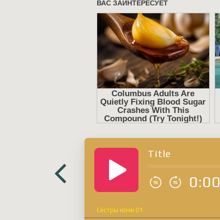
Title
0:0
Сестры ночи 01