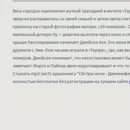
Весь городок ошеломлен жуткой трагедией в мотеле «Та
зверски расправилась со своей семьей и затем свела сче
приписку на старой фотографии матери: «29 номеров». 
маленькой дочери Лу — девочка вылезла через окно и с
крыше.Расследование начинает Джейсон Хок. Его жена Ма
дружили с Эми. Они часами играли в «Тауэре», где, как в
номеров. Джейсон понимает, что несостыковка может бы
замечает: Марго и Пайпер явно недоговаривают и что-то
Слушать mp3 (мп3) аудиокнигу "Сёстры ночи - Дженнифе
полностью бесплатно без регистрации на лучшем сайте