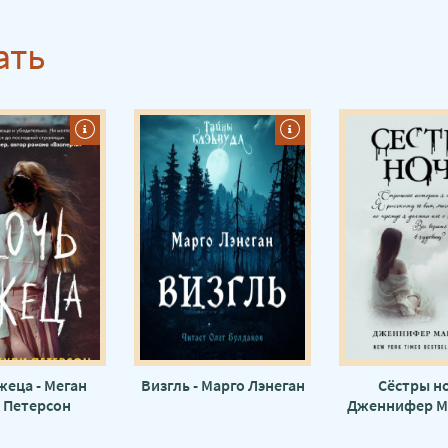
ать
жеца - Меган
Визгль - Марго Лэнеган
Сёстры но
 Петерсон
Дженнифер М