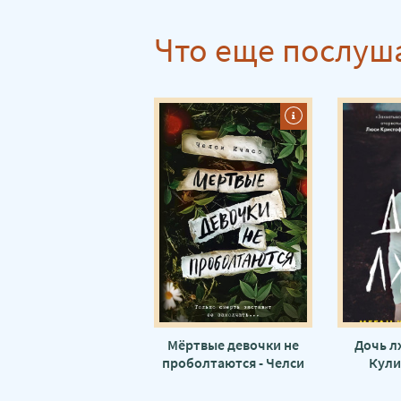
Сестры ночи 16
Что еще послуш
Сестры ночи 17
Сестры ночи 18
Сестры ночи 19
Сестры ночи 20
Сестры ночи 21
Сестры ночи 22
Мёртвые девочки не
Дочь л
проболтаются - Челси
Кули
Ичасо