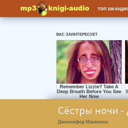
ТОП 100 АУД
Сёстры ночи 
Дженнифер Макмахон