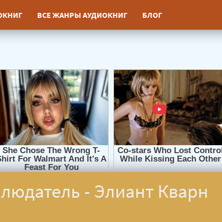
ИОКНИГ
ВСЕ ЖАНРЫ АУДИОКНИГ
БЛОГ
людатель - Элиант Кварн