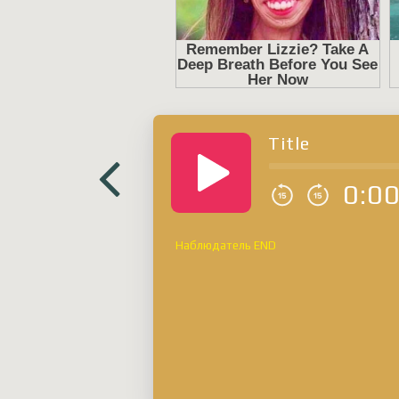
Title
0:0
Наблюдатель END