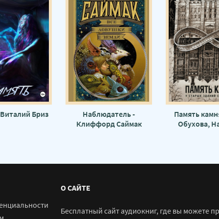
 Виталий Бриз
Наблюдатель -
Память камня
Клиффорд Саймак
Обухова, Н
Тимоше
О САЙТЕ
енциальности
Бесплатный сайт аудиокниг, где вы можете п
м