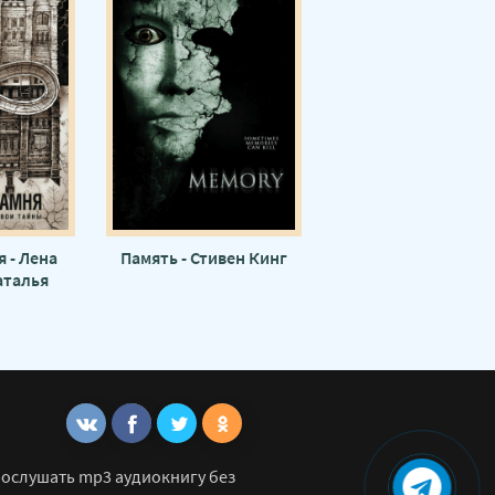
 - Лена
Память - Стивен Кинг
аталья
нко
рослушать mp3 аудиокнигу без