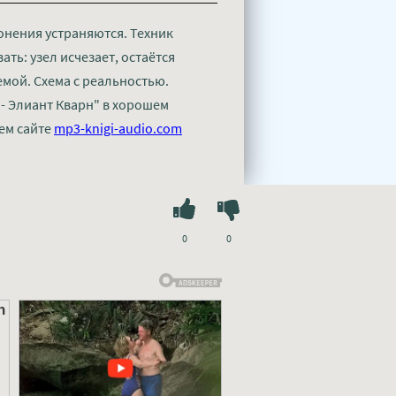
лонения устраняются. Техник
ть: узел исчезает, остаётся
емой. Схема с реальностью.
- Элиант Кварн" в хорошем
ем сайте
mp3-knigi-audio.com
0
0