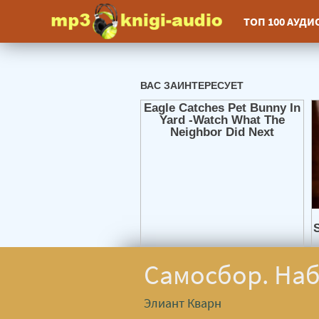
ТОП 100 АУД
Самосбор. Наб
Элиант Кварн