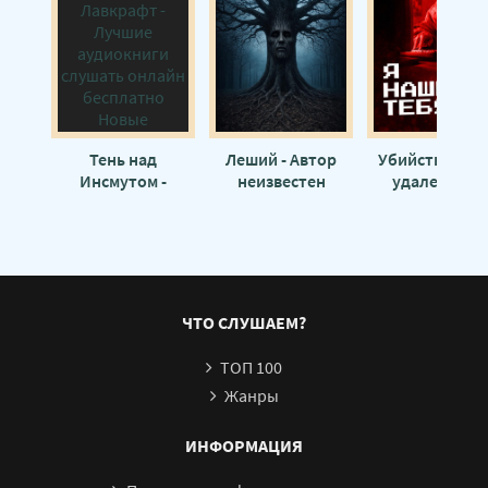
Тень над
Леший - Автор
Убийство пос
Инсмутом -
неизвестен
удаления из
Говард Лавкрафт
друзей - Авто
неизвестен
ЧТО СЛУШАЕМ?
ТОП 100
Жанры
ИНФОРМАЦИЯ