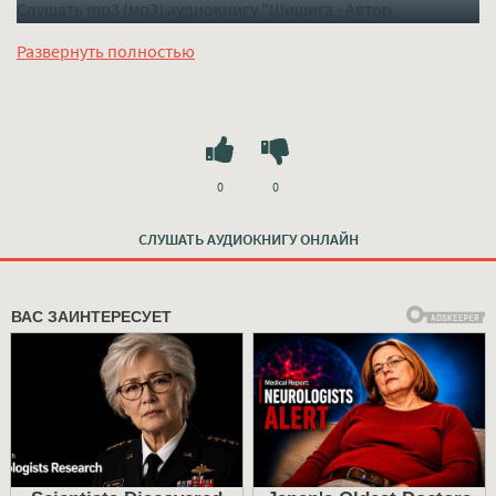
Слушать mp3 (мп3) аудиокнигу "Шишига - Автор
неизвестен" в хорошем качестве полностью бесплатно без
Развернуть полностью
регистрации на лучшем сайте
mp3-knigi-audio.com
0
0
СЛУШАТЬ АУДИОКНИГУ ОНЛАЙН