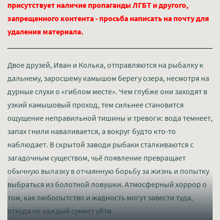
присутствует наличие пропаганды ЛГБТ и другого,
запрещенного контента - просьба написать на почту для
удаления материала.
Двое друзей, Иван и Колька, отправляются на рыбалку к
дальнему, заросшему камышом берегу озера, несмотря на
дурные слухи о «гиблом месте». Чем глубже они заходят в
узкий камышовый проход, тем сильнее становится
ощущение неправильной тишины и тревоги: вода темнеет,
запах гнили наваливается, а вокруг будто кто-то
наблюдает. В скрытой заводи рыбаки сталкиваются с
загадочным существом, чьё появление превращает
обычную вылазку в отчаянную борьбу за жизнь и попытку
выбраться из болотной ловушки. Атмосферный хоррор о
том, как любопытство и жадность могут завести туда,
откуда не каждый сумеет уйти.