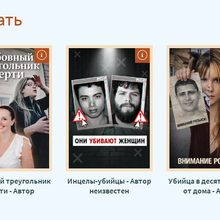
ать
й треугольник
Инцелы-убийцы - Автор
Убийца в деся
ти - Автор
неизвестен
от дома - 
известен
неизвес