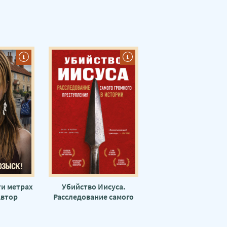
ти метрах
Убийство Иисуса.
Автор
Расследование самого
тен
громкого преступления
в истории - Билл
О’Рейли Мартин