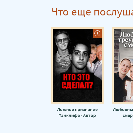
Что еще послуш
Ложное признание
Любовны
Танклифа - Автор
смер
неизвестен
не