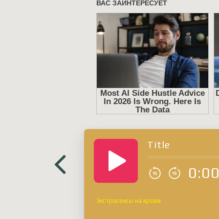
Title
0:0
Экстрасенсы на крови