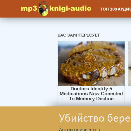
ТОП 100 АУД
Убийство бере
Автор неизвестен