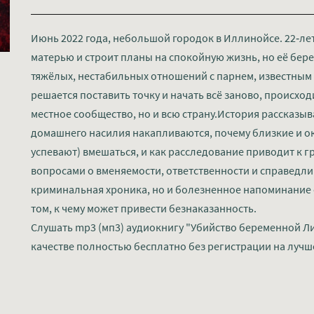
Июнь 2022 года, небольшой городок в Иллинойсе. 22‑лет
матерью и строит планы на спокойную жизнь, но её бер
тяжёлых, нестабильных отношений с парнем, известным
решается поставить точку и начать всё заново, происхо
местное сообщество, но и всю страну.История рассказыв
домашнего насилия накапливаются, почему близкие и о
успевают) вмешаться, и как расследование приводит к г
вопросами о вменяемости, ответственности и справедли
криминальная хроника, но и болезненное напоминание 
том, к чему может привести безнаказанность.
Слушать mp3 (мп3) аудиокнигу "Убийство беременной Ли
качестве полностью бесплатно без регистрации на лучш