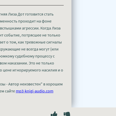
няя Лиза Дот готовится стать
еменность проходит на фоне
 вспышками агрессии. Когда Лиза
дит событие, потрясшее не только
ает о том, как тревожные сигналы
кружающие не всегда могут (или
ромкому судебному процессу с
вом наказании. Это не только
о цене игнорируемого насилия и о
зы - Автор неизвестен" в хорошем
ем сайте
mp3-knigi-audio.com