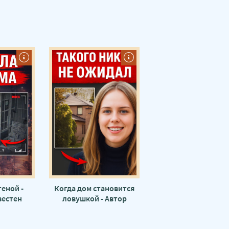
теной -
Когда дом становится
вестен
ловушкой - Автор
неизвестен