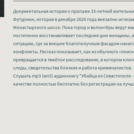
Документальная история о пропаже 33‑летней жительн
Футурнюк, которая в декабре 2020 года внезапно исчезае
Монастырского шоссе. Пока город и волонтёры ведут ма
постепенно восстанавливает последние дни женщины, и
ситуацию, где за внешне благополучным фасадом нака
конфликты. Рассказ показывает, как из обычного «поис
превращается в тяжёлое расследование, в котором кл
следы, свидетельства близких и работа криминалистов.
Слушать mp3 (мп3) аудиокнигу "Убийца из Севастополя -
качестве полностью бесплатно без регистрации на лучш