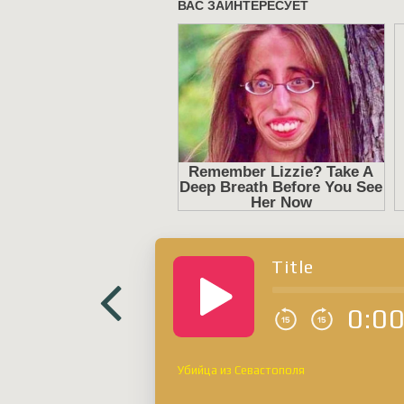
Title
0:0
Убийца из Севастополя