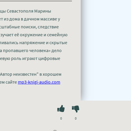
ицы Севастополя Марины
т из дома в дачном массиве у
сштабные поиски, следствие
зучает её окружение и семейную
пливались напряжение и скрытые
ка пропавшего человека» дело
ючевую роль играют цифровые
 Автор неизвестен" в хорошем
ем сайте
mp3-knigi-audio.com
0
0