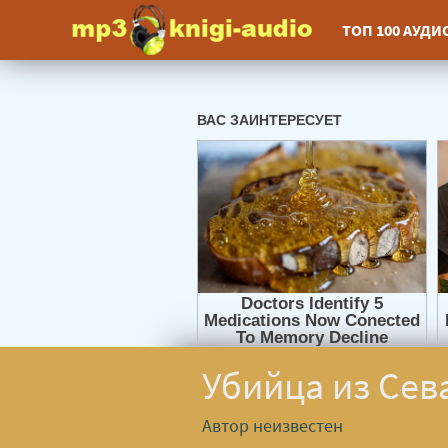
ТОП 100 АУД
Убийца из Сев
Автор неизвестен