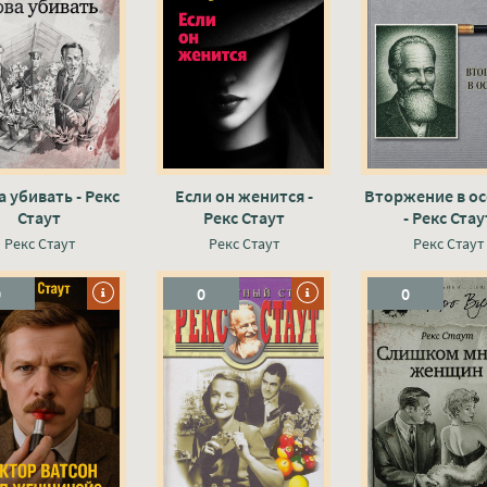
 убивать - Рекс
Если он женится -
Вторжение в о
Стаут
Рекс Стаут
- Рекс Стау
Рекс Стаут
Рекс Стаут
Рекс Стаут
0
0
0