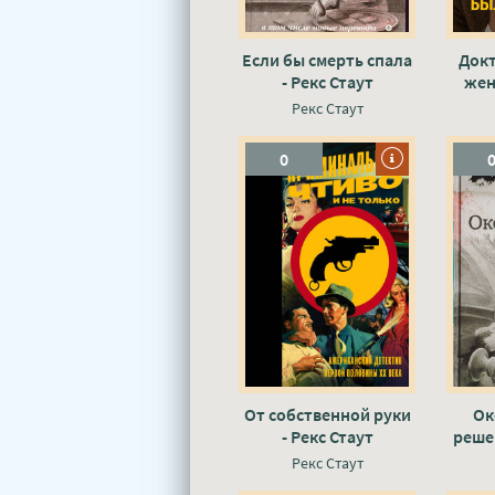
Если бы смерть спала
Докт
- Рекс Стаут
жен
Рекс Стаут
0
От собственной руки
Ок
- Рекс Стаут
решен
Рекс Стаут