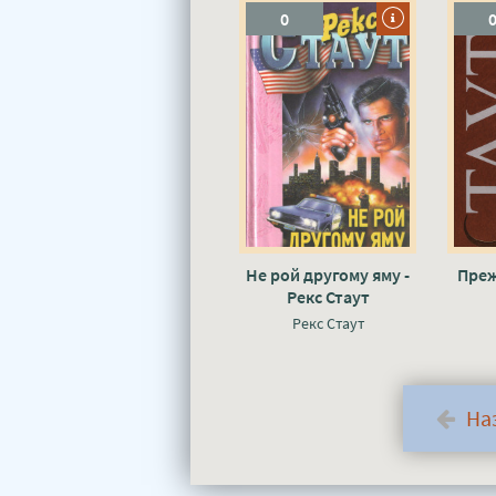
0
Не рой другому яму -
Преж
Рекс Стаут
Рекс Стаут
На