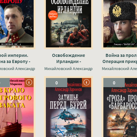
рой империи.
Освобождение
Война за прол
на за Европу -
Ирландии -
Операция прик
Александр
Александр
- Александ
ловский Александр
Михайловский Александр
Михайловский Але
йловский, Юлия
Михайловский,
Михайловский,
Маркова
Александр Харников
Маркова
0
0
0