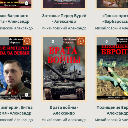
раю багрового
Затишье Перед Бурей
«Гроза» про
та - Александр
- Александр
«Барбароссы
йловский, Юлия
Михайловский,
Александ
ловский Александр
Михайловский Александр
Михайловский Але
Маркова
Александр Харников
Михайловски
Александр Хар
0
0
0
 империи. Битва
Врата войны -
Похищение Евр
емя - Александр
Александр
Александ
йловский, Юлия
Михайловский, Юлия
Михайловский,
ловский Александр
Михайловский Александр
Михайловский Але
Маркова
Маркова
Маркова