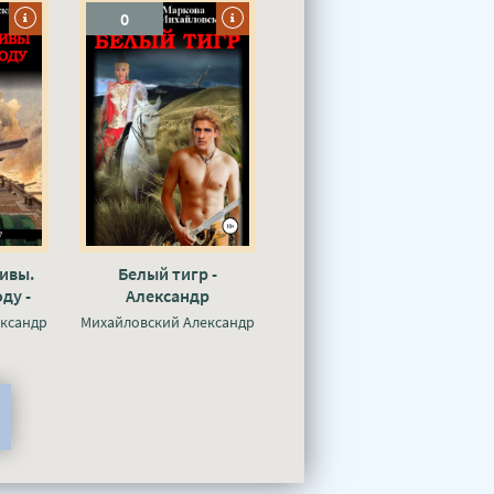
0
ивы.
Белый тигр -
ду -
Александр
р
Михайловский, Юлия
ксандр
Михайловский Александр
 Юлия
Маркова