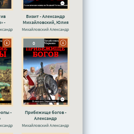
тив
Визит - Александр
» -
Михайловский, Юлия
р
Маркова
ксандр
Михайловский Александр
й ,
ников
0
опы -
Прибежище богов -
р
Александр
 Юлия
Михайловский, Юлия
ксандр
Михайловский Александр
Маркова