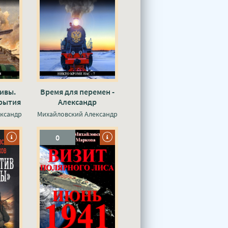
ивы.
Время для перемен -
рытия
Александр
р
Михайловский, Юлия
ксандр
Михайловский Александр
 Юлия
Маркова
0