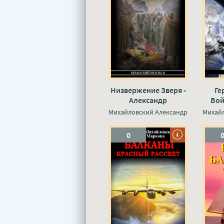
Низвержение Зверя -
Ге
Александр
Вой
Михайловский, Юлия
Михайловский Александр
Михай
Маркова
Миха
0