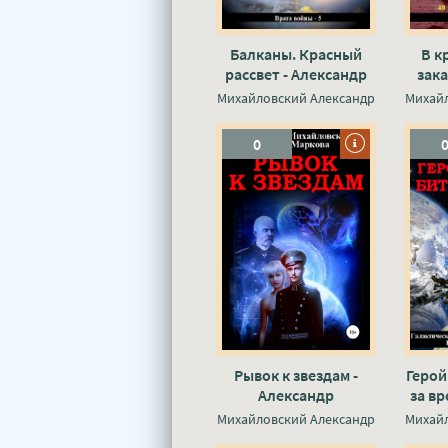
Балканы. Красный
В к
рассвет - Александр
зака
Михайловский, Юлия
Миха
Михайловский Александр
Михай
Маркова
0
Рывок к звездам -
Герой
Александр
за вр
Михайловский, Юлия
Миха
Михайловский Александр
Михай
Маркова