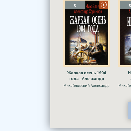
0
Жаркая осень 1904
И
года - Александр
Михайловский, Юлия
Миха
Михайловский Александр
Михай
Маркова