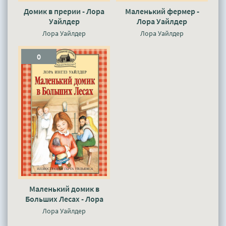
Домик в прерии - Лора
Маленький фермер -
Уайлдер
Лора Уайлдер
Лора Уайлдер
Лора Уайлдер
0
Маленький домик в
Больших Лесах - Лора
Уайлдер
Лора Уайлдер