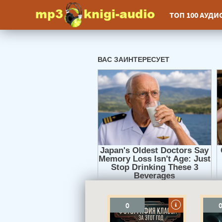
ТОП 100 АУД
0