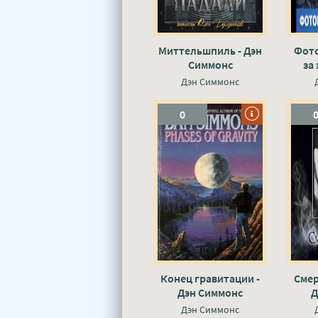
Миттельшпиль - Дэн
Фото
Симмонс
за 
Дэн Симмонс
0
Конец гравитации -
Смер
Дэн Симмонс
Д
Дэн Симмонс