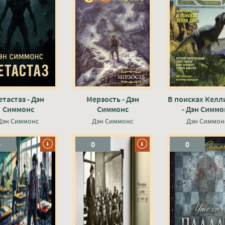
тастаз - Дэн
Мерзость - Дэн
В поисках Келл
Симмонс
Симмонс
- Дэн Симмо
Дэн Симмонс
Дэн Симмонс
Дэн Симмон
0
0
0