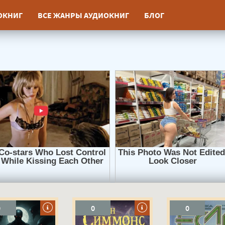
ИОКНИГ
ВСЕ ЖАНРЫ АУДИОКНИГ
БЛОГ
0
0
0