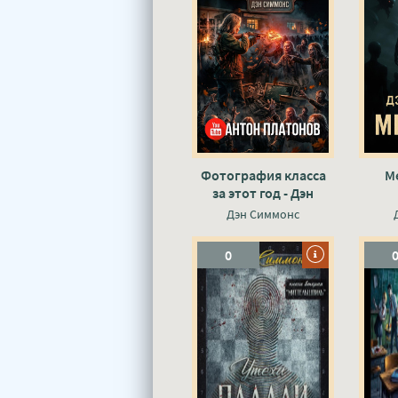
Фотография класса
Ме
за этот год - Дэн
Симмонс
Дэн Симмонс
0