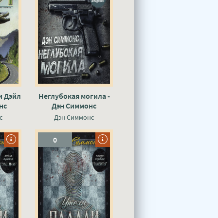
и Дэйл
Неглубокая могила -
нс
Дэн Симмонс
с
Дэн Симмонс
0