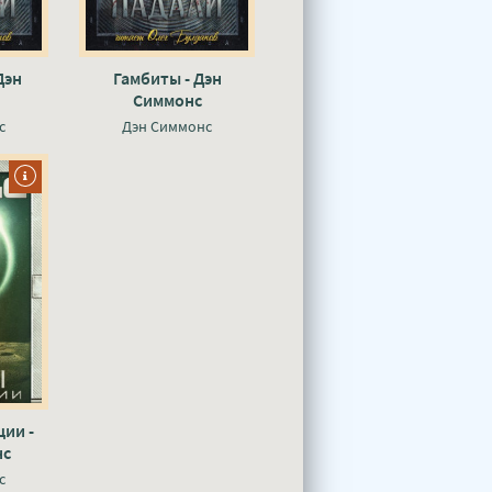
Дэн
Гамбиты - Дэн
Симмонс
с
Дэн Симмонс
ии -
нс
с