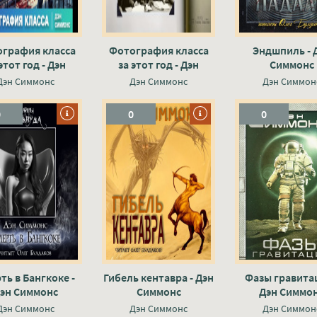
графия класса
Фотография класса
Эндшпиль - 
этот год - Дэн
за этот год - Дэн
Симмонс
Симмонс
Симмонс
Дэн Симмонс
Дэн Симмонс
Дэн Симмон
0
0
0
ть в Бангкоке -
Гибель кентавра - Дэн
Фазы гравитац
эн Симмонс
Симмонс
Дэн Симмо
Дэн Симмонс
Дэн Симмонс
Дэн Симмон