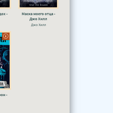
ох -
Маска моего отца -
Джо Хилл
Джо Хилл
он -