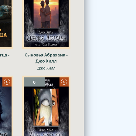
тца -
Сыновья Абрахама -
Джо Хилл
Джо Хилл
0