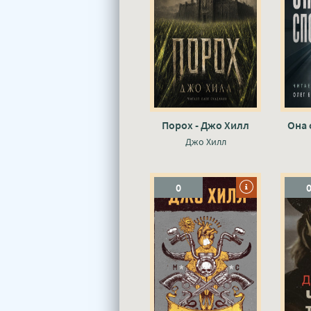
Порох - Джо Хилл
Она 
Джо Хилл
0