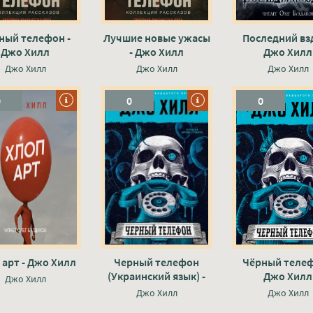
ный телефон -
Лучшие новые ужасы
Последний взд
Джо Хилл
- Джо Хилл
Джо Хилл
Джо Хилл
Джо Хилл
Джо Хилл
0
0
0
 арт - Джо Хилл
Черный телефон
Чёрный телеф
(Украинский язык) -
Джо Хилл
Джо Хилл
Джо Хилл
Джо Хилл
Джо Хилл