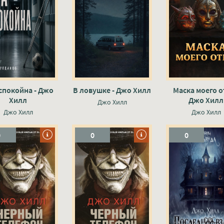
спокойна - Джо
В ловушке - Джо Хилл
Маска моего о
Хилл
Джо Хилл
Джо Хилл
Джо Хилл
Джо Хилл
0
0
0