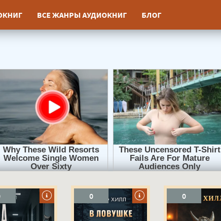
ИОКНИГ
ВСЕ ЖАНРЫ АУДИОКНИГ
БЛОГ
0
0
0