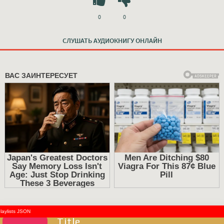
0
0
СЛУШАТЬ АУДИОКНИГУ ОНЛАЙН
laylists JSON
Title