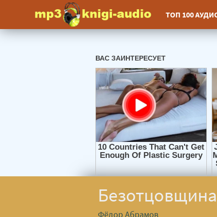
ТОП 100 АУД
Безотцовщина
Фёдор Абрамов