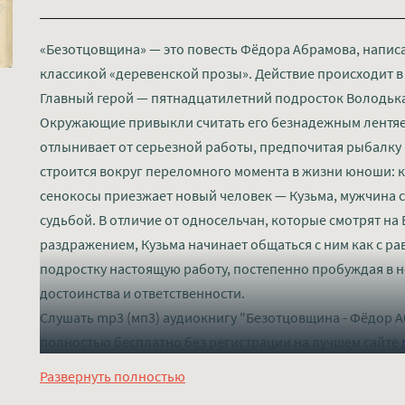
«Безотцовщина» — это повесть Фёдора Абрамова, написан
классикой «деревенской прозы». Действие происходит в
Главный герой — пятнадцатилетний подросток Володька,
Окружающие привыкли считать его безнадежным лентяе
отлынивает от серьезной работы, предпочитая рыбалку
строится вокруг переломного момента в жизни юноши: к
сенокосы приезжает новый человек — Кузьма, мужчина 
судьбой. В отличие от односельчан, которые смотрят на
раздражением, Кузьма начинает общаться с ним как с р
подростку настоящую работу, постепенно пробуждая в н
достоинства и ответственности.
Слушать mp3 (мп3) аудиокнигу "Безотцовщина - Фёдор А
полностью бесплатно без регистрации на лучшем сайте
Развернуть полностью