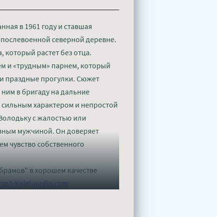
ная в 1961 году и ставшая
 послевоенной северной деревне.
 который растет без отца.
м и «трудным» парнем, который
 и праздные прогулки. Сюжет
 ним в бригаду на дальние
с сильным характером и непростой
 Володьку с жалостью или
авным мужчиной. Он доверяет
ем чувство собственного
брамов" в хорошем качестве
mp3-knigi-audio.com