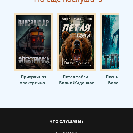
18 глава. Петля тайги. 2 часть. (Борис Жиденков)
Призрачная
Петля тайги -
Песнь тайги 
электричка -
Борис Жиденков
Валентина
Георгий Немов
Сенчукова
ЧТО СЛУШАЕМ?