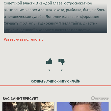
Советской власти.В каждой главе: остросюжетное
выживание в лесах и сопках, охота, рыбалка, быт, любовь
и человеческие судьбы!Дополнительная информация
Слушать mp3 (мп3) аудиокнигу "Петля тайги. 2 часть -
Борис Жиденков" в хорошем качестве полностью
бесплатно без регистрации на лучшем сайте
mp3-knigi-
Развернуть полностью
audio.com
0
0
СЛУШАТЬ АУДИОКНИГУ ОНЛАЙН