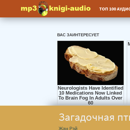
ТОП 100 АУД
Загадочная пт
Жан Рэй