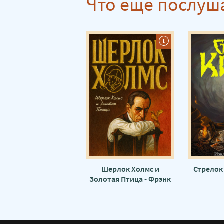
Что еще послуш
Шерлок Холмс и
Стрелок 
Золотая Птица - Фрэнк
Томас