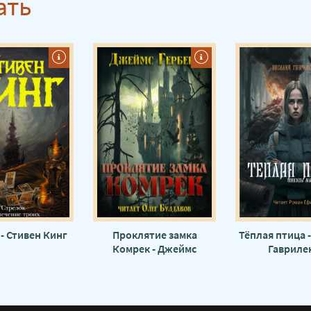
ать
- Стивен Кинг
Проклятие замка
Тёплая птица 
Комрек - Джеймс
Гавриле
Герберт