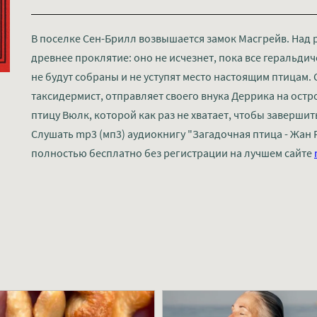
В поселке Сен-Брилл возвышается замок Масгрейв. Над 
древнее проклятие: оно не исчезнет, пока все геральди
не будут собраны и не уступят место настоящим птицам.
таксидермист, отправляет своего внука Деррика на остр
птицу Вюлк, которой как раз не хватает, чтобы заверши
Слушать mp3 (мп3) аудиокнигу "Загадочная птица - Жан 
полностью бесплатно без регистрации на лучшем сайте