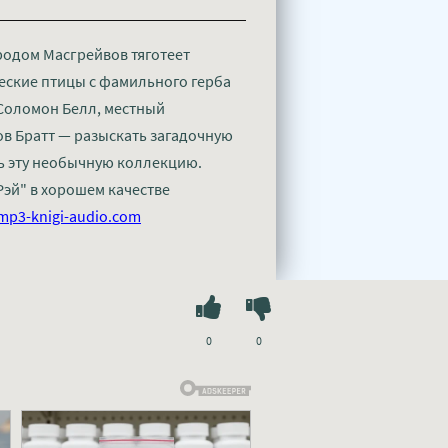
родом Масгрейвов тяготеет
ческие птицы с фамильного герба
 Соломон Белл, местный
ов Братт — разыскать загадочную
ть эту необычную коллекцию.
Рэй" в хорошем качестве
mp3-knigi-audio.com
0
0