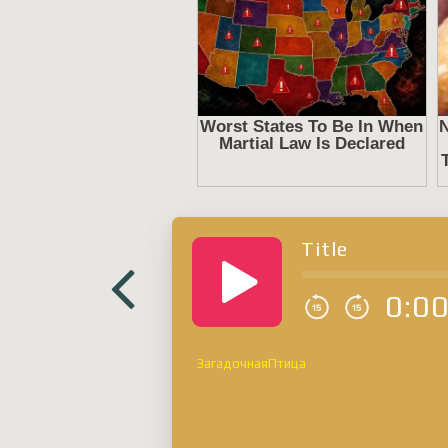
Title
0:0
ЗагадочнаяПтица