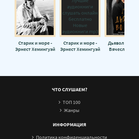
Колумбарий 21
Колумбарий 22
Колумбарий 23
Колумбарий 24
Колумбарий 25
Старик и море -
Старик и море -
Дьявол во мне
Эрнест Хемингуэй
Эрнест Хемингуэй
Вячеслав Пра
Колумбарий 26
Колумбарий 27
Колумбарий 28
Колумбарий 29
ЧТО СЛУШАЕМ?
Колумбарий 30
ТОП 100
Колумбарий 31
Жанры
Колумбарий 32
ИНФОРМАЦИЯ
Политика конфиденциальности