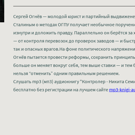
Сергей Огнёв — молодой юрист и партийный выдвиженец
Сталиным о методах ОГПУ получает необычное поручение
изнутри и доложить правду. Параллельно он берётся за 
— от контроля перевозок до проверок заводов — и быст
так и опасных врагов.На фоне политического напряжени
Огнёв пытается провести реформы, сохранить принципы 
больше он меняет вокруг себя, тем выше ставки — и тем
нельзя “отменить” одним правильным решением.
Слушать mp3 (мп3) аудиокнигу "Контролер - Никита Сем
бесплатно без регистрации на лучшем сайте
mp3-knigi-a