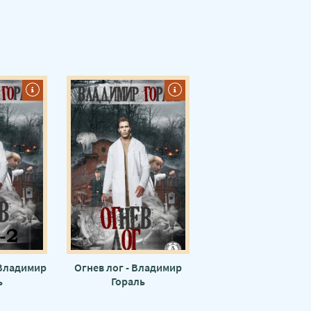
- Владимир
Огнев лог - Владимир
ь
Гораль