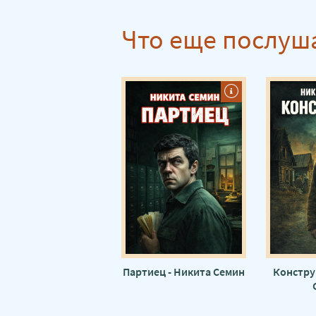
Что еще послуш
Партиец - Никита Семин
Констру