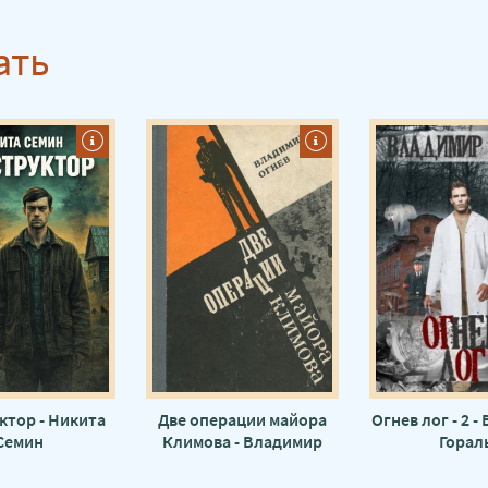
ать
ктор - Никита
Две операции майора
Огнев лог - 2 
Семин
Климова - Владимир
Горал
Огнев