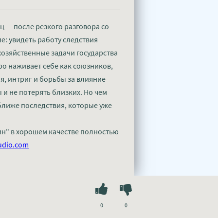
 — после резкого разговора со
: увидеть работу следствия
хозяйственные задачи государства
ро наживает себе как союзников,
я, интриг и борьбы за влияние
и не потерять близких. Но чем
 ближе последствия, которые уже
ин" в хорошем качестве полностью
udio.com
0
0