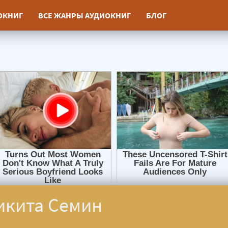
ИОКНИГ
ВСЕ ЖАНРЫ АУДИОКНИГ
БЛОГ
икита Семин