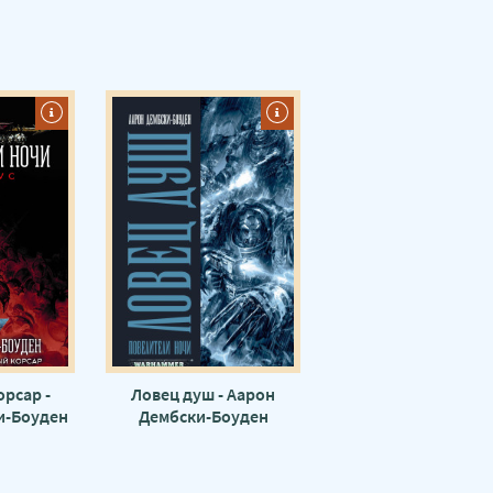
рсар -
Ловец душ - Аарон
и-Боуден
Дембски-Боуден