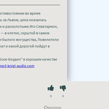
ротивостоянии во время
сь за Львом, цена оказалась
 и расколотыми.Яго Севатарион,
— в клетке, скрытой в самом
ки былого могущества, Повелители
ат и какой дорогой пойдут в
бски-Боуден" в хорошем качестве
mp3-knigi-audio.com
0
0