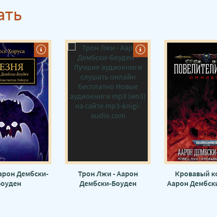
ать
Аарон Дембски-
Трон Лжи - Аарон
Кровавый ко
Боуден
Дембски-Боуден
Аарон Дембск