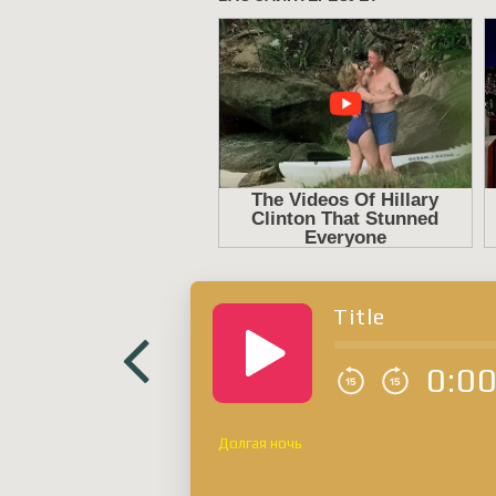
Title
0:0
Долгая ночь