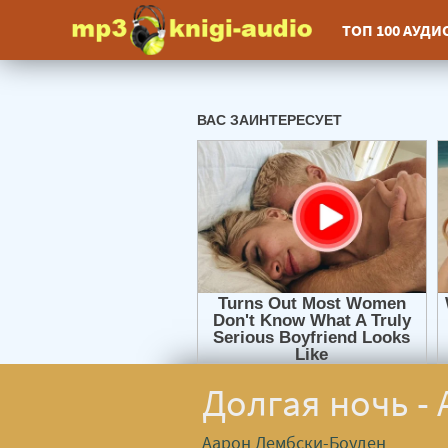
ТОП 100 АУД
Долгая ночь -
Аарон Дембски-Боуден