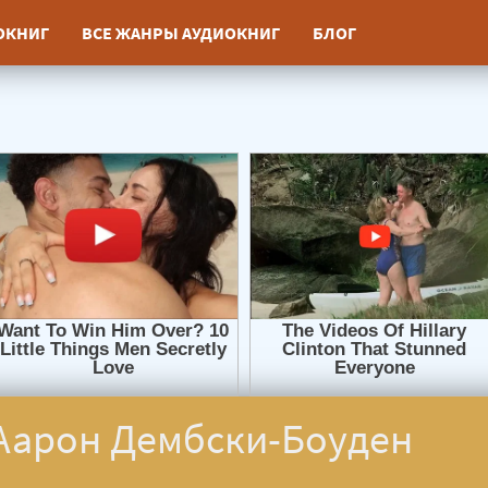
ИОКНИГ
ВСЕ ЖАНРЫ АУДИОКНИГ
БЛОГ
 Аарон Дембски-Боуден