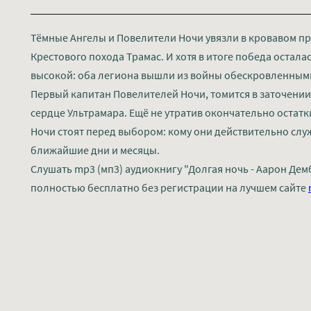
Тёмные Ангелы и Повелители Ночи увязли в кровавом п
Крестового похода Трамас. И хотя в итоге победа остала
высокой: оба легиона вышли из войны обескровленными
Первый капитан Повелителей Ночи, томится в заточении 
сердце Ультрамара. Ещё не утратив окончательно остат
Ночи стоят перед выбором: кому они действительно служ
ближайшие дни и месяцы.
Слушать mp3 (мп3) аудиокнигу "Долгая ночь - Аарон Дем
полностью бесплатно без регистрации на лучшем сайте