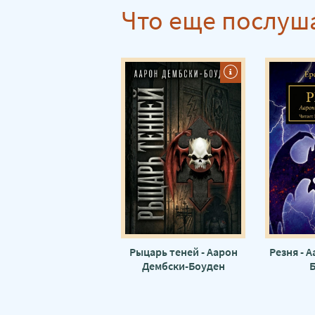
Что еще послуш
Рыцарь теней - Аарон
Резня - 
Дембски-Боуден