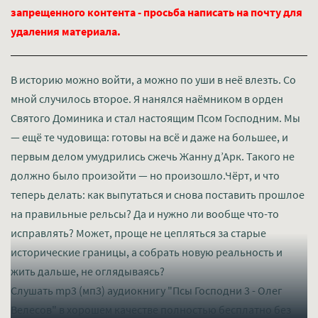
запрещенного контента - просьба написать на почту для
удаления материала.
В историю можно войти, а можно по уши в неё влезть. Со
мной случилось второе. Я нанялся наёмником в орден
Святого Доминика и стал настоящим Псом Господним. Мы
— ещё те чудовища: готовы на всё и даже на большее, и
первым делом умудрились сжечь Жанну д’Арк. Такого не
должно было произойти — но произошло.Чёрт, и что
теперь делать: как выпутаться и снова поставить прошлое
на правильные рельсы? Да и нужно ли вообще что-то
исправлять? Может, проще не цепляться за старые
исторические границы, а собрать новую реальность и
жить дальше, не оглядываясь?
Слушать mp3 (мп3) аудиокнигу "Псы Господни 3 - Олег
Велесов" в хорошем качестве полностью бесплатно без