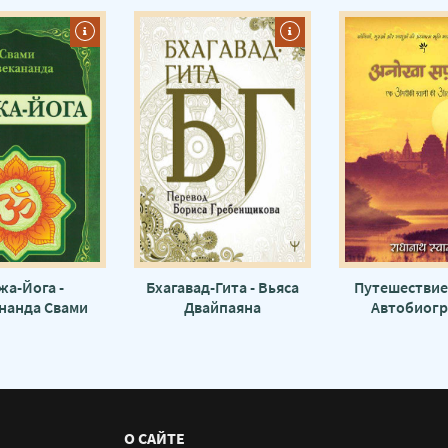
жа-Йога -
Бхагавад-Гита - Вьяса
Путешествие
нанда Свами
Двайпаяна
Автобиог
американског
Свами Радх
О САЙТЕ