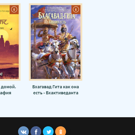
 домой.
Бхагавад Гита как она
рафия
есть - Бхактиведанта
о йога -
Свами Прабхупада
анатха