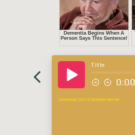
Title
0:0
Бхагавад Гита. В прямом смысле