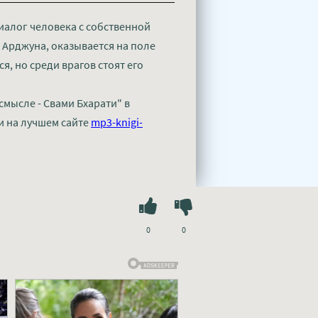
иалог человека с собственной
 Арджуна, оказывается на поле
, но среди врагов стоят его
смысле - Свами Бхарати" в
и на лучшем сайте
mp3-knigi-
0
0