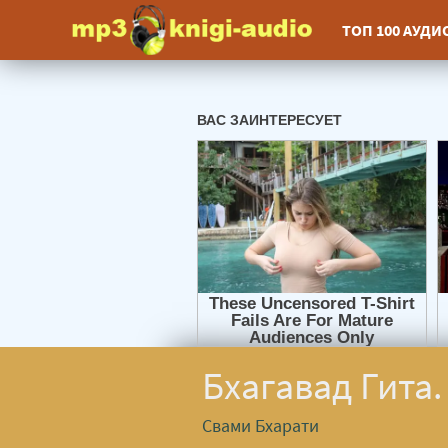
ТОП 100 АУД
Бхагавад Гита
Свами Бхарати