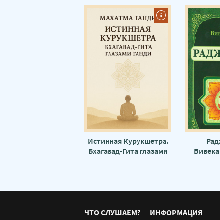
Истинная Курукшетра.
Рад
Бхагавад-Гита глазами
Вивека
Ганди - Махатма Ганди
ЧТО СЛУШАЕМ?
ИНФОРМАЦИЯ