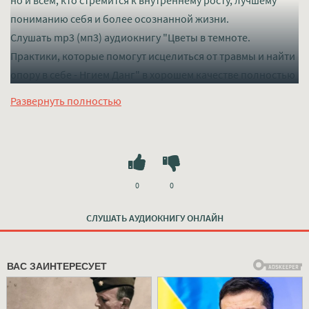
но и всем, кто стремится к внутреннему росту, лучшему
пониманию себя и более осознанной жизни.
Слушать mp3 (мп3) аудиокнигу "Цветы в темноте.
Практики, которые помогут исцелиться от травмы и найти
опору в себе - Нгием Данг" в хорошем качестве полностью
бесплатно без регистрации на лучшем сайте
mp3-knigi-
Развернуть полностью
audio.com
0
0
СЛУШАТЬ АУДИОКНИГУ ОНЛАЙН