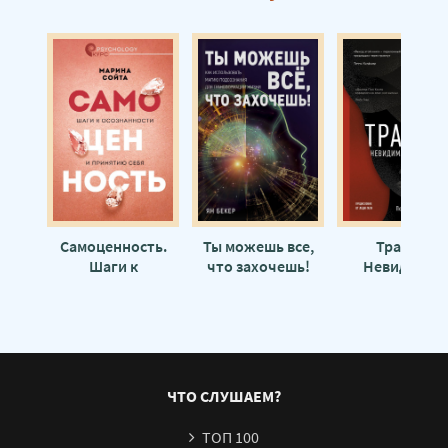
Цветы в темноте. Практики, которые помогут исцелиться от травмы и н
Самоценность.
Ты можешь все,
Травма.
Шаги к
что захочешь!
Невидимая
осознанности и
Как использовать
эпидемия - П
принятию себя -
магию
Конти
Марина Сойта
подсознания для
трансформации
жизни - Ян Бекер
ЧТО СЛУШАЕМ?
ТОП 100