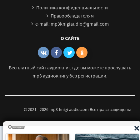
Последнее шоу 34
Политика конфиденциальности
Последнее шоу 35
Правообладателям
e-mail: mp3knigiaudio@gmail.com
Последнее шоу 36
Последнее шоу 37
О САЙТЕ
Последнее шоу 38
Последнее шоу 39
Последнее шоу 40
Бесплатный сайт аудиокниг, где вы можете прослушать
mp3 аудиокнигу без регистрации.
Последнее шоу 41
Последнее шоу 42
Последнее шоу 43
Последнее шоу 44
© 2021 - 2026 mp3-knigi-audio.com Все права защищены