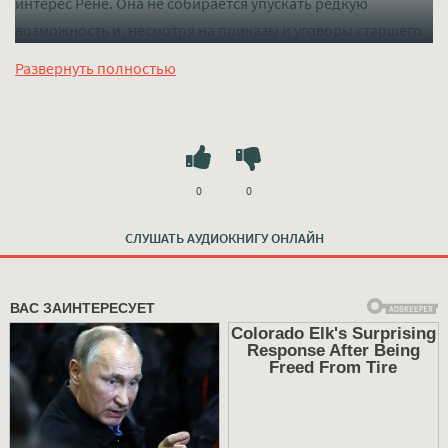
интерес Рене. Она не собирается упускать редкую
возможность и, несмотря на приказы и уговоры старшего
напарника, берется за расследование в свободное время,
Развернуть полностью
хотя тот прямо предупреждает: это может быть опасно. И
он прав — лишнее внимание легко становится смертельно
опасным. В этих ночных убийствах есть общий почерк —
одна и та же демонстративная, пугающая жестокость…
Слушать mp3 (мп3) аудиокнигу "Последнее шоу - Майкл
0
0
Коннелли" в хорошем качестве полностью бесплатно без
СЛУШАТЬ АУДИОКНИГУ ОНЛАЙН
регистрации на лучшем сайте
mp3-knigi-audio.com