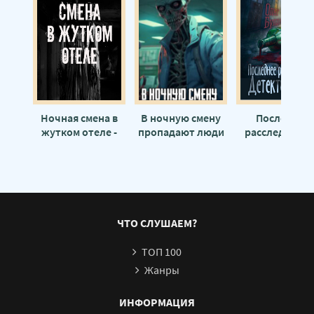
Последнее шоу 21
Последнее шоу 22
Последнее шоу 23
Последнее шоу 24
Последнее шоу 25
Ночная смена в
В ночную смену
Последнее
жутком отеле -
пропадают люди
расследован
Последнее шоу 26
Автор неизвестен
- Автор
детектива Мор
неизвестен
Автор неизвес
Последнее шоу 27
Последнее шоу 28
Последнее шоу 29
ЧТО СЛУШАЕМ?
Последнее шоу 30
ТОП 100
Последнее шоу 31
Жанры
Последнее шоу 32
Последнее шоу 33
ИНФОРМАЦИЯ