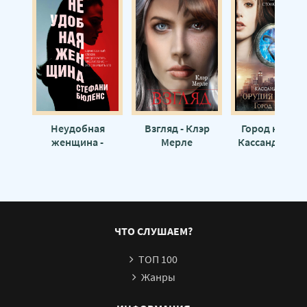
Ящик Пандоры 20
Ящик Пандоры 21
Ящик Пандоры 22
Ящик Пандоры 23
Ящик Пандоры 24
Ящик Пандоры 25
Неудобная
Взгляд - Клэр
Город костей 
женщина -
Мерле
Кассандра Кл
Ящик Пандоры 26
Стефани Бюленс
Ящик Пандоры 27
Ящик Пандоры 28
Ящик Пандоры 29
ЧТО СЛУШАЕМ?
Ящик Пандоры 30
ТОП 100
Ящик Пандоры 31
Жанры
Ящик Пандоры 32
Ящик Пандоры 33