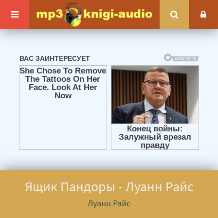
Ящик Пандоры - Луанн Райс
Луанн Райс