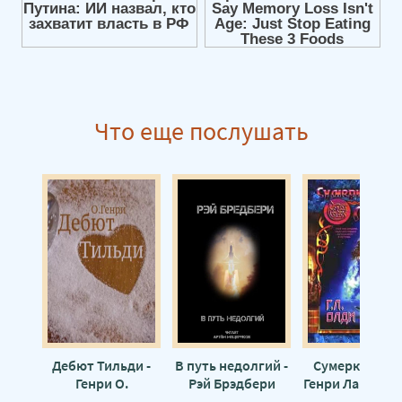
Что еще послушать
Дебют Тильди -
В путь недолгий -
Сумерки мира
Генри О.
Рэй Брэдбери
Генри Лайон О