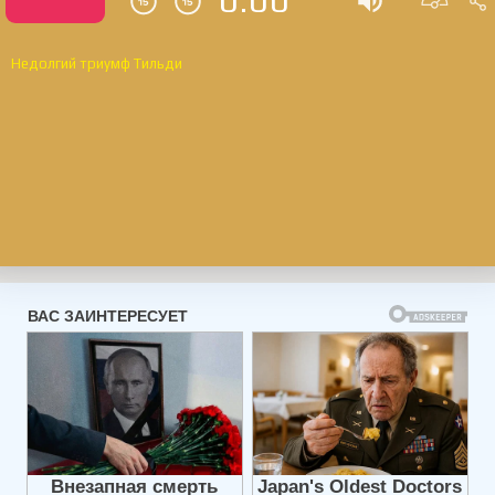
0:00
Недолгий триумф Тильди