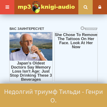
Недолгий триумф Тильди - Генри
О.