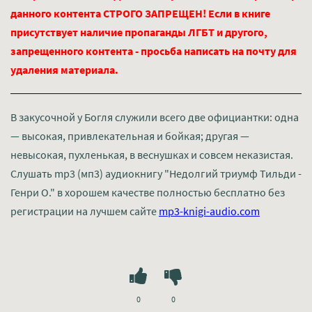
данного контента СТРОГО ЗАПРЕЩЕН! Если в книге
присутствует наличие пропаганды ЛГБТ и другого,
запрещенного контента - просьба написать на почту для
удаления материала.
В закусочной у Богля служили всего две официантки: одна
— высокая, привлекательная и бойкая; другая —
невысокая, пухленькая, в веснушках и совсем неказистая.
Слушать mp3 (мп3) аудиокнигу "Недолгий триумф Тильди -
Генри О." в хорошем качестве полностью бесплатно без
регистрации на лучшем сайте
mp3-knigi-audio.com
0
0