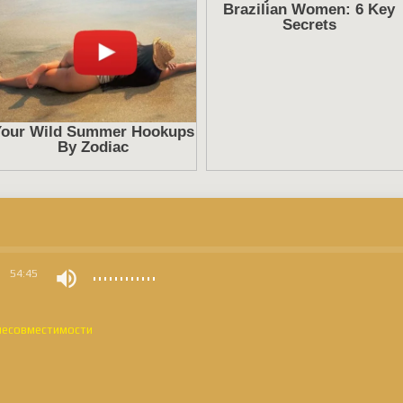
0
54:45
 несовместимости