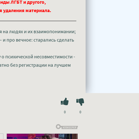
нды ЛГБТ и другого,
ля удаления материала.
ся на людях и их взаимопонимании;
— и про вечное: старались сделать
 о психической несовместимости -
атно без регистрации на лучшем
0
0