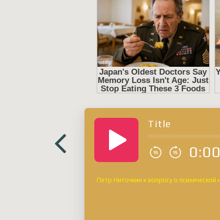
Title
0:0
Петр Ниточкин к вопросу о психической