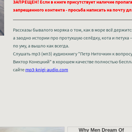
ЗАПРЕЩЕН! Если в книге присутствует наличие пропага
запрещенного контента - просьба написать на почту д
Рассказы бывалого моряка о том, как в море всё держит
а заодно истории про протухшую селёдку, кота и петуха 
по уму, а вышло как всегда.
Слушать mp3 (мп3) аудиокнигу "Петр Ниточкин к вопросу
Виктор Конецкий" в хорошем качестве полностью беспл
сайте
mp3-knigi-audio.com