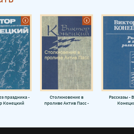
з праздника -
Столкновение в
Рассказы - 
р Конецкий
проливе Актив Пасс -
Конецк
Виктор Конецкий