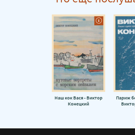
Наш кок Вася - Виктор
Париж бе
Конецкий
Викто