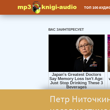
ТОП 100 АУД
Петр Ниточкин