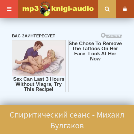
Спиритический сеанс - Михаил
Булгаков