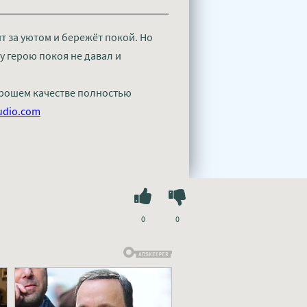
т за уютом и бережёт покой. Но
у герою покоя не давал и
хорошем качестве полностью
udio.com
0
0