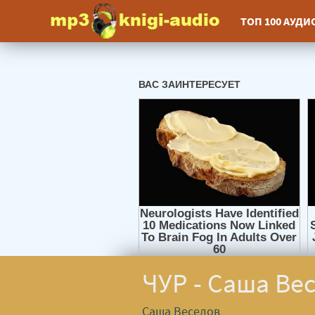
ТОП 100 АУД
ЧУР - Саша Ве
Саша Веселов