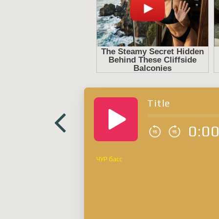
Title
0:0
ЧУР басс