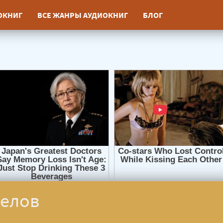
ИОКНИГ
ВСЕ ЖАНРЫ АУДИОКНИГ
БЛОГ
селов