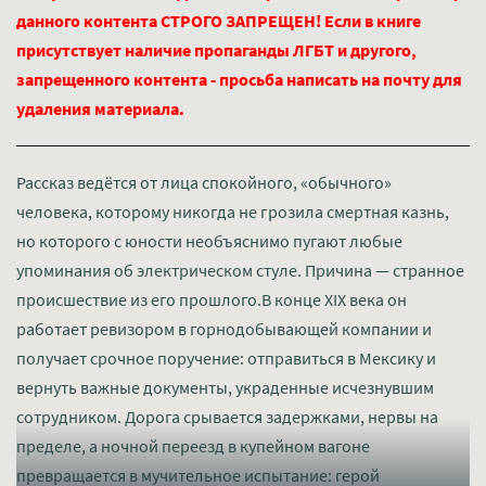
данного контента СТРОГО ЗАПРЕЩЕН! Если в книге
присутствует наличие пропаганды ЛГБТ и другого,
запрещенного контента - просьба написать на почту для
удаления материала.
Рассказ ведётся от лица спокойного, «обычного»
человека, которому никогда не грозила смертная казнь,
но которого с юности необъяснимо пугают любые
упоминания об электрическом стуле. Причина — странное
происшествие из его прошлого.В конце XIX века он
работает ревизором в горнодобывающей компании и
получает срочное поручение: отправиться в Мексику и
вернуть важные документы, украденные исчезнувшим
сотрудником. Дорога срывается задержками, нервы на
пределе, а ночной переезд в купейном вагоне
превращается в мучительное испытание: герой