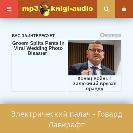
Электрический палач - Говард
Лавкрафт