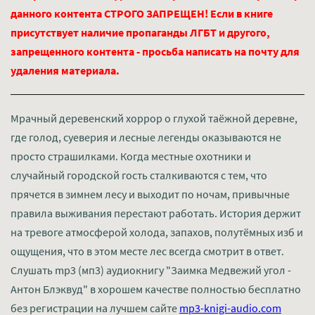
данного контента СТРОГО ЗАПРЕЩЕН! Если в книге
присутствует наличие пропаганды ЛГБТ и другого,
запрещенного контента - просьба написать на почту для
удаления материала.
Мрачный деревенский хоррор о глухой таёжной деревне,
где голод, суеверия и лесные легенды оказываются не
просто страшилками. Когда местные охотники и
случайный городской гость сталкиваются с тем, что
прячется в зимнем лесу и выходит по ночам, привычные
правила выживания перестают работать. История держит
на тревоге атмосферой холода, запахов, полутёмных изб и
ощущения, что в этом месте лес всегда смотрит в ответ.
Слушать mp3 (мп3) аудиокнигу "Заимка Медвежий угол -
Антон Блэквуд" в хорошем качестве полностью бесплатно
без регистрации на лучшем сайте
mp3-knigi-audio.com