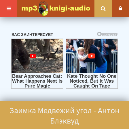
Заимка Медвежий угол - Антон
Блэквуд