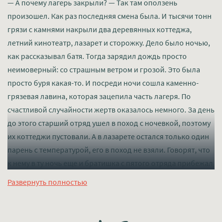
— А почему лагерь закрыли? — Так там оползень
произошел. Как раз последняя смена была. И тысячи тонн
грязи с камнями накрыли два деревянных коттеджа,
летний кинотеатр, лазарет и сторожку. Дело было ночью,
как рассказывал батя. Тогда зарядил дождь просто
неимоверный: со страшным ветром и грозой. Это была
просто буря какая-то. И посреди ночи сошла каменно-
грязевая лавина, которая зацепила часть лагеря. По
счастливой случайности жертв оказалось немного. За день
до этого старший отряд ушел в поход с ночевкой, поэтому
их коттеджи пустовали. А в лазарете остался только один
парень с температурой, его в поход не взяли. Говорят, что
к нему в ту ночь еще и братишка с пятого отряда прибежал
тайком, ну типа проведать. А в соседней палате у
Развернуть полностью
медсестрички, оказывается, тоже был гость — ее посещал
вожатый, там по ходу романтика была. Поэтому она не
заметила пробравшегося к брату мальца. Вот всю эту