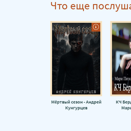
Что еще послуш
Мёртвый сезон - Андрей
КЧ Бер
Кунгурцев
Мар