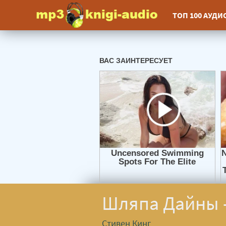
ТОП 100 АУД
Шляпа Дайны -
Стивен Кинг