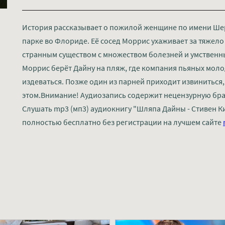
История рассказывает о пожилой женщине по имени Шер
парке во Флориде. Её сосед Моррис ухаживает за тяжел
странным существом с множеством болезней и умствен
Моррис берёт Дайну на пляж, где компания пьяных мол
издеваться. Позже один из парней приходит извиниться
этом.Внимание! Аудиозапись содержит нецензурную бр
Слушать mp3 (мп3) аудиокнигу "Шляпа Дайны - Стивен К
полностью бесплатно без регистрации на лучшем сайте