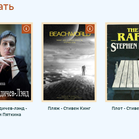
ать
дичев-лэнд -
Пляж - Стивен Кинг
Плот - Стив
и Пяткина