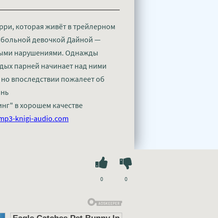
ри, которая живёт в трейлерном
о больной девочкой Дайной —
ными нарушениями. Однажды
одых парней начинает над ними
, но впоследствии пожалеет об
ань
инг" в хорошем качестве
mp3-knigi-audio.com
0
0