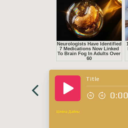
Title
0:0
Шляпа Дайны