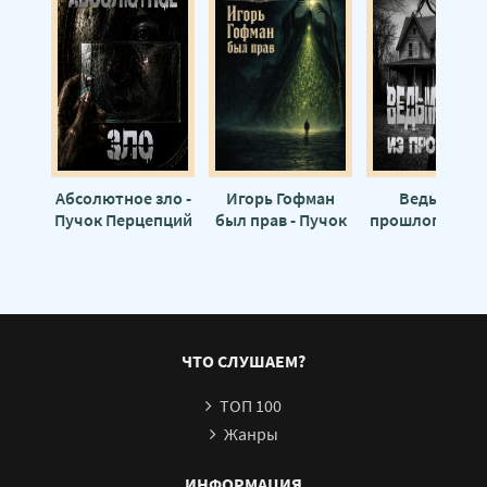
Абсолютное зло -
Игорь Гофман
Ведьма из
Пучок Перцепций
был прав - Пучок
прошлого - Пу
Перцепций
Перцепций
ЧТО СЛУШАЕМ?
ТОП 100
Жанры
ИНФОРМАЦИЯ