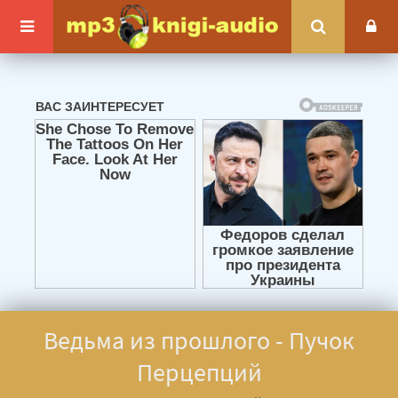
Ведьма из прошлого - Пучок
Перцепций