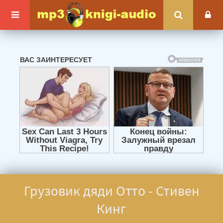
Грузовик дяди Отто - Стивен
Кинг