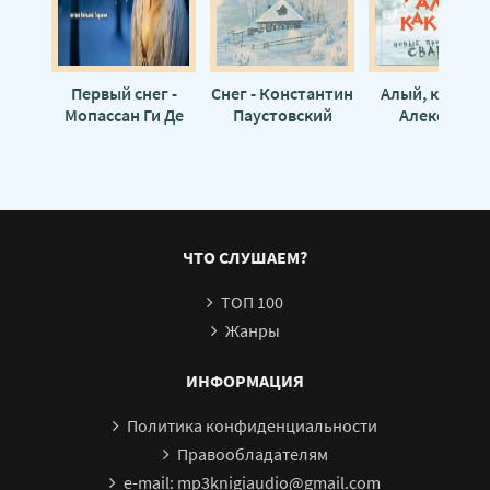
Первый снег -
Снег - Константин
Алый, как снег
Мопассан Ги Де
Паустовский
Александр
Бушков
ЧТО СЛУШАЕМ?
ТОП 100
Жанры
ИНФОРМАЦИЯ
Политика конфиденциальности
Правообладателям
e-mail: mp3knigiaudio@gmail.com