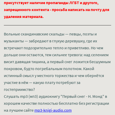
присутствует наличие пропаганды ЛГБТ и другого,
запрещенного контента - просьба написать на почту для
удаления материала.
Вольные скандинавские скальды — певцы, поэты и
музыканты — забредают в глухую деревушку, где их
встречают подозрительно тепло и приветливо. Но чем
дольше они остаются, тем сильнее тревога: над селением
висит давящая тишина, а первый снег ложится бесшумным
покровом, будто погребальным полотном. Какой
истинный смысл у местного торжества и чем обернётся
участие в нём — какую плату потребуют за
гостеприимство?
Слушать mp3 (мп3) аудиокнигу "Первый снег - Н. Монд" в
хорошем качестве полностью бесплатно без регистрации
на лучшем сайте
mp3-knigi-audio.com