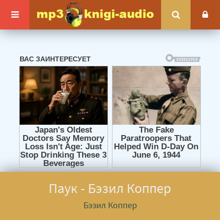
Паук - Бэзил Коппер
Бэзил Коппер