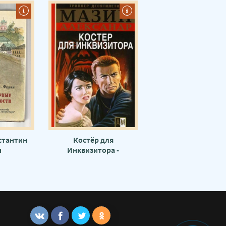
стантин
Костёр для
н
Инквизитора -
Александр Мазин