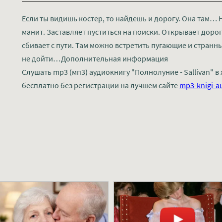
Если ты видишь костер, то найдешь и дорогу. Она там… Но
манит. Заставляет пуститься на поиски. Открывает доро
сбивает с пути. Там можно встретить пугающие и странны
не дойти…Дополнительная информация
Слушать mp3 (мп3) аудиокнигу "Полнолуние - Sallivan" 
бесплатно без регистрации на лучшем сайте
mp3-knigi-a