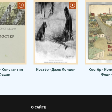
- Константин
Костёр - Джек Лондон
Костёр - Кон
Федин
Феди
О САЙТЕ