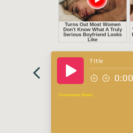
Title
0:0
Полнолуние (Маяк)