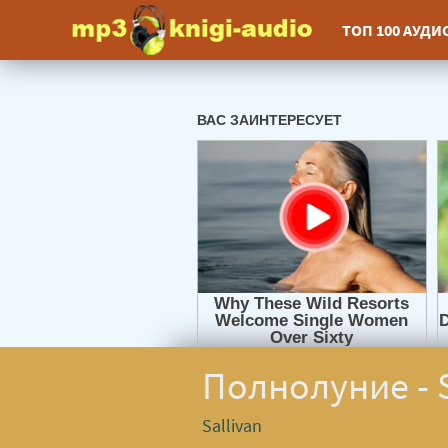
ТОП 100 АУД
Полнолуние - S
Sallivan