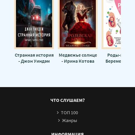
Странная история
Медвежье солнце
Роды-прост
- Джон Уиндэм
- Ирина Котова
Беременность
роды, первы
месяцы жизн
малыша — о
самом важном
жизни женщин
Лиза Мока
ЧТО СЛУШАЕМ?
ТОП 100
Жанры
ИНФОРМАЦИЯ