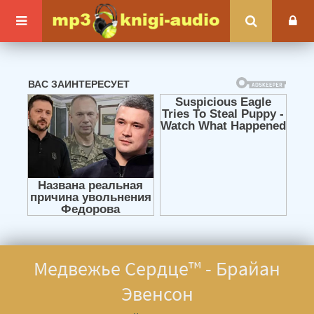
Медвежье Сердце™ - Брайан
Эвенсон