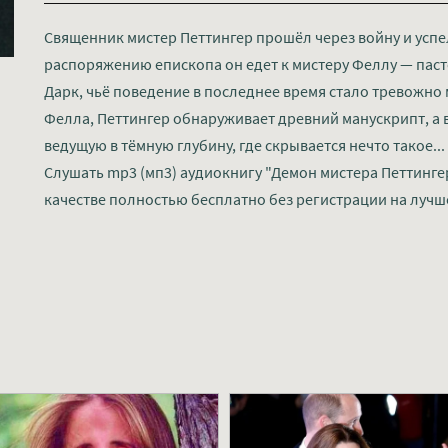
Священник мистер Петтингер прошёл через войну и успе
распоряжению епископа он едет к мистеру Феллу — паст
Дарк, чьё поведение в последнее время стало тревожно
Фелла, Петтингер обнаруживает древний манускрипт, а 
ведущую в тёмную глубину, где скрывается нечто такое...
Слушать mp3 (мп3) аудиокнигу "Демон мистера Петтинге
качестве полностью бесплатно без регистрации на лучш