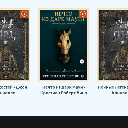
костей - Джон
Нечто из Дарк Маун -
Ночные Легенд
ннолли
Кристиан Роберт Винд
Коннол