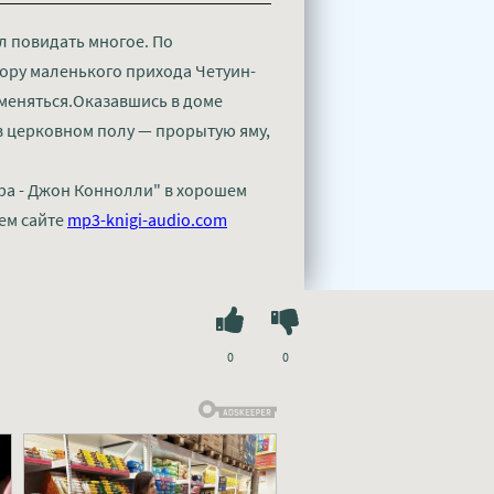
л повидать многое. По
ору маленького прихода Четуин-
 меняться.Оказавшись в доме
в церковном полу — прорытую яму,
ра - Джон Коннолли" в хорошем
ем сайте
mp3-knigi-audio.com
0
0