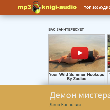
ТОП 100 АУД
Демон мистера
Джон Коннолли