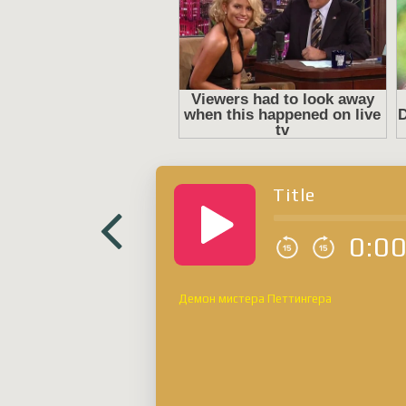
Title
0:0
Демон мистера Петтингера