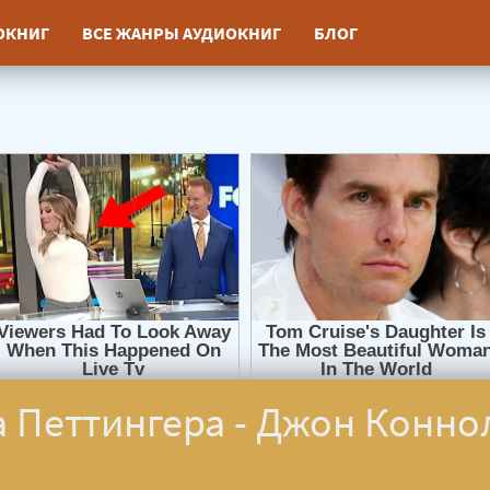
ИОКНИГ
ВСЕ ЖАНРЫ АУДИОКНИГ
БЛОГ
 Петтингера - Джон Конно