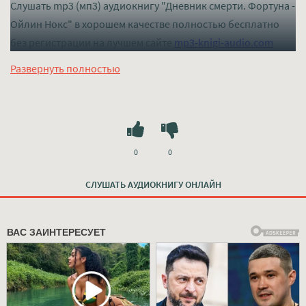
Слушать mp3 (мп3) аудиокнигу "Дневник смерти. Фортуна -
Ойлин Нокс" в хорошем качестве полностью бесплатно
без регистрации на лучшем сайте
mp3-knigi-audio.com
Развернуть полностью
0
0
СЛУШАТЬ АУДИОКНИГУ ОНЛАЙН