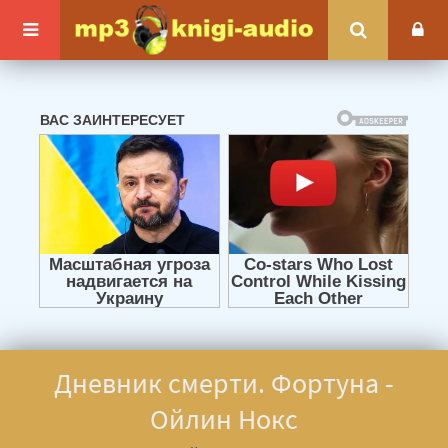
Дневник смерти. Фортуна -
Ойлин Нокс