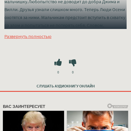
мальчишку.Любопытство не доводит до добра Джима и
Вилли. Друзья узнали слишком много. Теперь Люди Осени
охотятся за ними. Мальчикам предстоит вступить в схватку
со злом и попытаться не потерять себя. Словом,
надвигается беда.
Развернуть полностью
Слушать mp3 (мп3) аудиокнигу "Надвигается беда - Рэй
Брэдбери" в хорошем качестве полностью бесплатно без
регистрации на лучшем сайте
mp3-knigi-audio.com
0
0
СЛУШАТЬ АУДИОКНИГУ ОНЛАЙН