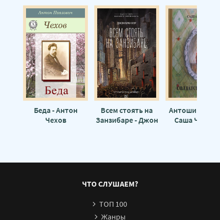
Надвигается беда 19
Надвигается беда 20
Надвигается беда 21
Надвигается беда 22
Надвигается беда 23
Надвигается беда 24
Надвигается беда 25
Беда - Антон
Всем стоять на
Антошина беда
Чехов
Занзибаре - Джон
Саша Чёрны
Надвигается беда 26
Браннер
Надвигается беда 27
Надвигается беда 28
Надвигается беда 29
ЧТО СЛУШАЕМ?
Надвигается беда 30
ТОП 100
Надвигается беда 31
Жанры