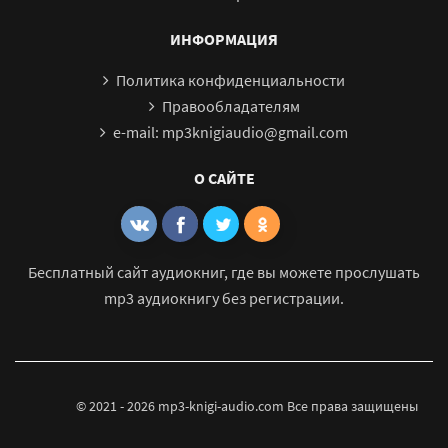
Надвигается беда 32
Надвигается беда 33
ИНФОРМАЦИЯ
Надвигается беда 34
Политика конфиденциальности
Надвигается беда 35
Правообладателям
e-mail: mp3knigiaudio@gmail.com
Надвигается беда 36
Надвигается беда 37
О САЙТЕ
Надвигается беда 38
Надвигается беда 39
Надвигается беда 40
Бесплатный сайт аудиокниг, где вы можете прослушать
mp3 аудиокнигу без регистрации.
Надвигается беда 41
Надвигается беда 42
Надвигается беда 43
Надвигается беда 44
© 2021 - 2026 mp3-knigi-audio.com Все права защищены
Надвигается беда 45