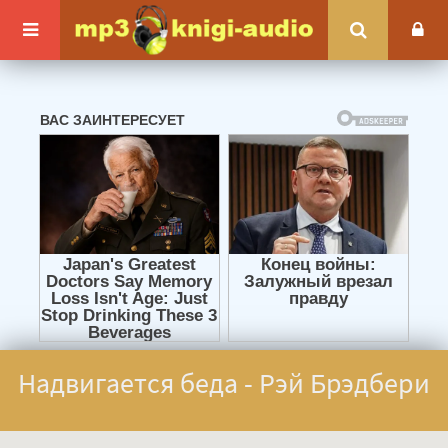
Надвигается беда - Рэй Брэдбери