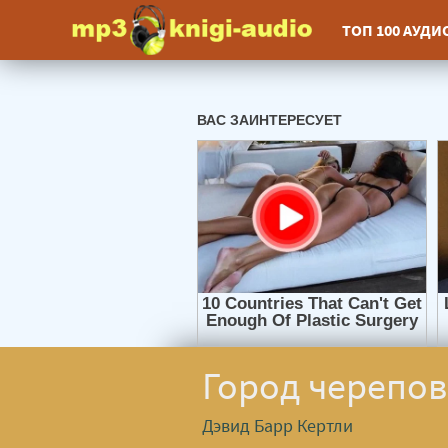
ТОП 100 АУД
Город черепов
Дэвид Барр Кертли