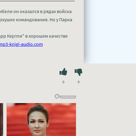
бели он оказался в рядах войска
ерхушке командования. Но у Парка
арр Кертли" в хорошем качестве
mp3-knigi-audio.com
0
0