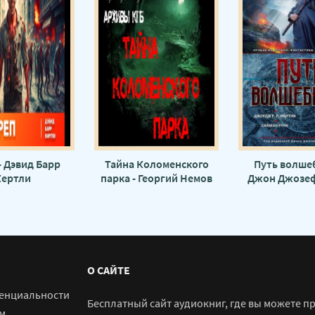
- Дэвид Барр
Тайна Коломенского
Путь волшеб
Кертли
парка - Георгий Немов
Джон Джозеф
Джордж Марти
Барр Кер
О САЙТЕ
енциальности
Бесплатный сайт аудиокниг, где вы можете п
м