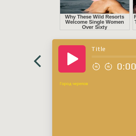
Title
0:0
Город черепов