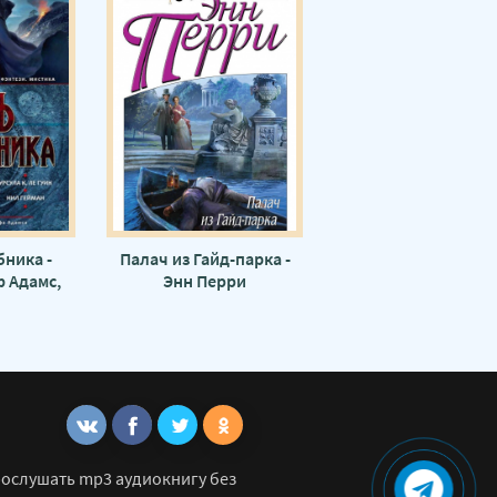
ника -
Палач из Гайд-парка -
 Адамс,
Энн Перри
н, Дэвид
тли
рослушать mp3 аудиокнигу без