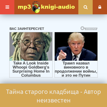
Тайна старого кладбища - Автор
неизвестен