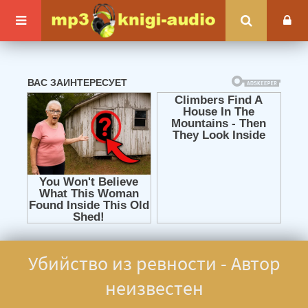
Убийство из ревности - Автор
неизвестен