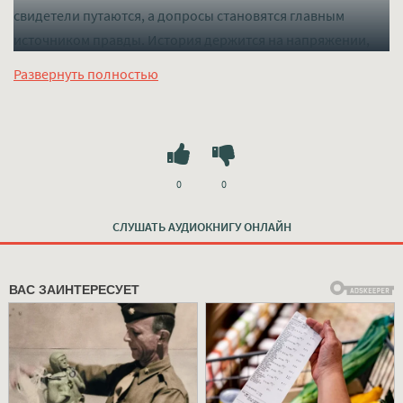
свидетели путаются, а допросы становятся главным
источником правды. История держится на напряжении,
психологических портретах и поэтапном раскрытии того,
Развернуть полностью
как одно событие запускает цепочку решений, которые
уже нельзя отменить.
Слушать mp3 (мп3) аудиокнигу "Убийство из ревности -
Автор неизвестен" в хорошем качестве полностью
бесплатно без регистрации на лучшем сайте
mp3-knigi-
0
0
audio.com
СЛУШАТЬ АУДИОКНИГУ ОНЛАЙН